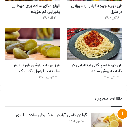
طرز تهیه جوجه کباب رستورانی
انواع غذای ساده برای مهمانی |
ت
در منزل
پذیرایی کم هزینه
6 آبان 1402
21 آذر 1402
طرز تهیه اسپاگتی ایتالیایی در
طرز تهیه خیارشور فوری نیم
خانه به روش ساده
ساعته با فرمول یک ویک
24 تیر 1402
2 شهریور 1402
مقالات محبوب
گرفتن تلخی آبلیمو به 5 روش ساده و فوری
10 مهر 1402