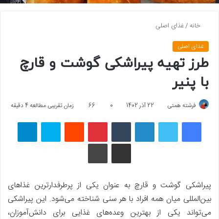
خانه
/
غذای اصلی
غذای اصلی
طرز تهیه پیراشکی گوشت و قارچ
با پنیر
فرشته همتی
22 آذر 1402
0
66
زمان تقریبی مطالعه 4 دقیقه
فیسبوک
توییتر
لینکداین
تامبلر
پینتریست
Reddit
اسکایپ
تلگرام
اشتراک گذاری با ایمیل
چاپ
پیراشکی گوشت و قارچ به عنوان یکی از پرطرفدارترین غذاهای
بین‌المللی میان همه افراد با هر سنی شناخته می‌شود. این پیراشکی
می‌تواند یکی از بهترین وعده‌های غذایی برای دانش‌آموزان،