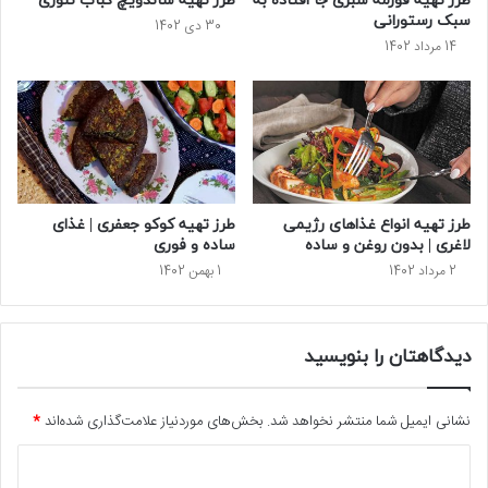
طرز تهیه قورمه سبزی جا افتاده به
طرز تهیه ساندویچ کباب تنوری
سبک رستورانی
30 دی 1402
14 مرداد 1402
طرز تهیه انواع غذاهای رژیمی
طرز تهیه کوکو جعفری | غذای
لاغری | بدون روغن و ساده
ساده و فوری
2 مرداد 1402
1 بهمن 1402
دیدگاهتان را بنویسید
نشانی ایمیل شما منتشر نخواهد شد.
بخش‌های موردنیاز علامت‌گذاری شده‌اند
*
د