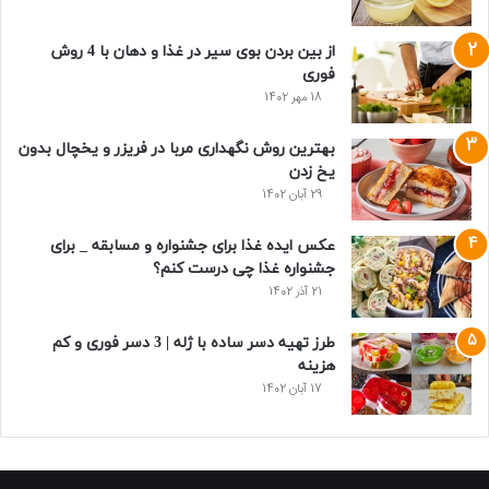
از بین بردن بوی سیر در غذا و دهان با 4 روش
فوری
18 مهر 1402
بهترین روش نگهداری مربا در فریزر و یخچال بدون
یخ زدن
29 آبان 1402
عکس ایده غذا برای جشنواره و مسابقه _ برای
جشنواره غذا چی درست کنم؟
21 آذر 1402
طرز تهیه دسر ساده با ژله | 3 دسر فوری و کم
هزینه
17 آبان 1402