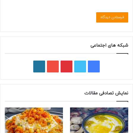
شبکه های اجتماعی
ف
ت
پ
ی
و
ی
و
ی
و
ر
س
ی
ن
ت
د
نمایش تصادفی مقالات
ب
ی
ت
ی
پ
و
ت
ر
و
ر
ک
ر
ی
ب
س