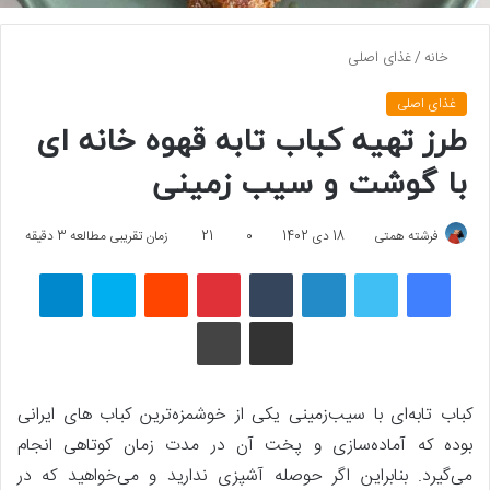
خانه
/
غذای اصلی
غذای اصلی
طرز تهیه کباب تابه قهوه خانه ای
با گوشت و سیب زمینی
فرشته همتی
18 دی 1402
0
21
زمان تقریبی مطالعه 3 دقیقه
فیسبوک
توییتر
لینکداین
تامبلر
پینتریست
Reddit
اسکایپ
تلگرام
اشتراک گذاری با ایمیل
چاپ
کباب تابه‌ای با سیب‌زمینی یکی از خوشمزه‌ترین کباب های ایرانی
بوده که آماده‌سازی و پخت آن در مدت زمان کوتاهی انجام
می‌گیرد. بنابراین اگر حوصله آشپزی ندارید و می‌خواهید که در