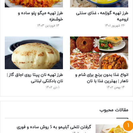
س
طرز تهیه گوزلمه ، غذای سنتی
طرز تهیه میگو پلو ساده و
ت
ارومیه
خوشمزه
26 شهریور 1401
13 فروردین 1403
انواع غذا بدون برنج برای شام و
طرز تهیه نان پیتا روی اجاق گاز |
ناهار | بهترین غذا با نان
نان بادکنکی لبنانی
14 بهمن 1402
1 دی 1402
مقالات محبوب
گرفتن تلخی آبلیمو به 5 روش ساده و فوری