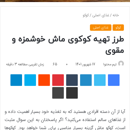
خانه
/
غذای اصلی
/
کوکو
کوکو
غذای اصلی
طرز تهیه کوکوی ماش خوشمزه و
مقوی
تیم محتوا
17 شهریور 1401
0
65
زمان تقریبی مطالعه 3 دقیقه
فیسبوک
توییتر
لینکداین
تامبلر
پینتریست
Reddit
اسکایپ
تلگرام
اشتراک گذاری با ایمیل
چاپ
آیا از آن دسته افرادی هستید که به تغذیه خود بسیار اهمیت داده و
از غذاهای سالم استفاده می‌کنید؟ اگر پاسختان به این سوال مثبت
است، کوکو ماش گزینه بسیار مناسبی برای شما خواهد بود. کوکوها