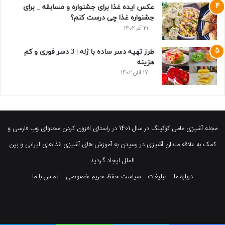
عکس ایده غذا برای جشنواره و مسابقه _ برای
جشنواره غذا چی درست کنم؟
21 آذر 1402
طرز تهیه دسر ساده با ژله | 3 دسر فوری و کم
هزینه
17 آبان 1402
مجله آشپزی مامی کوکینگ در سال 1401 در راستای افزون کردن محتوای وب فارسی و
کمک به علاقه مندان آشپزی در رسیدن به آموزش های آشپزی غذاهای ایرانی و بین
الملل ایجاد گردید
درباره ما
تبلیغات
سیاست حفظ حریم خصوصی
تماس با ما
فیسبوک
توییتر
پینتریست
یوتیوب
وردپرس