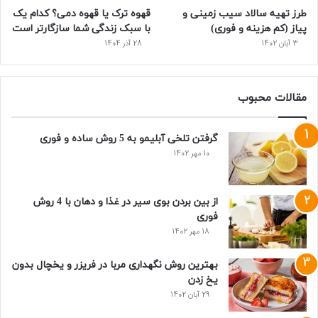
طرز تهیه سالاد سیب‌ زمینی و
قهوه ترک یا قهوه دمی؟ کدام یک
پیاز (کم هزینه و فوری)
با سبک زندگی شما سازگارتر است
3 آبان 1402
28 آذر 1404
مقالات محبوب
گرفتن تلخی آبلیمو به 5 روش ساده و فوری
10 مهر 1402
از بین بردن بوی سیر در غذا و دهان با 4 روش
فوری
18 مهر 1402
بهترین روش نگهداری مربا در فریزر و یخچال بدون
یخ زدن
29 آبان 1402