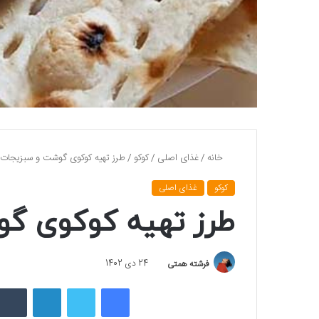
خانه
/
غذای اصلی
/
کوکو
/
طرز تهیه کوکوی گوشت و سبزیجات
کوکو
غذای اصلی
طرز تهیه کوکوی گ
فرشته همتی
24 دی 1402
فیسبوک
توییتر
لینکداین