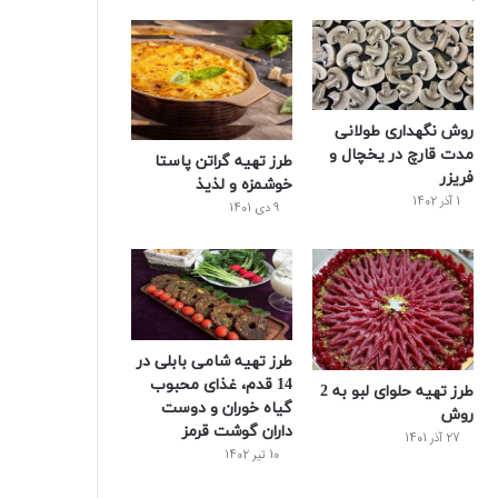
و
ت
ر
و
ر
ک
ر
ی
ب
س
س
روش نگهداری طولانی
ت
مدت قارچ در یخچال و
طرز تهیه گراتن پاستا
فریزر
خوشمزه و لذیذ
1 آذر 1402
9 دی 1401
طرز تهیه شامی بابلی در
14 قدم، غذای محبوب
طرز تهیه حلوای لبو به 2
گیاه خوران و دوست
روش
داران گوشت قرمز
27 آذر 1401
10 تیر 1402