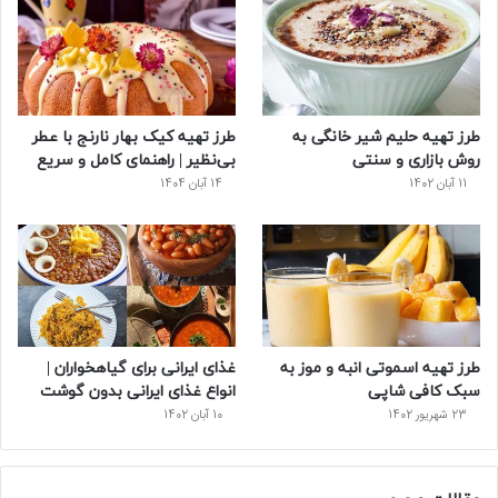
و
ت
ر
و
ر
ک
ر
ی
ب
س
س
طرز تهیه حلیم شیر خانگی به
طرز تهیه کیک بهار نارنج با عطر
ت
روش بازاری و سنتی
بی‌نظیر | راهنمای کامل و سریع
11 آبان 1402
14 آبان 1404
طرز تهیه اسموتی انبه و موز به
غذای ایرانی برای گیاهخواران |
سبک کافی شاپی
انواع غذای ایرانی بدون گوشت
23 شهریور 1402
10 آبان 1402