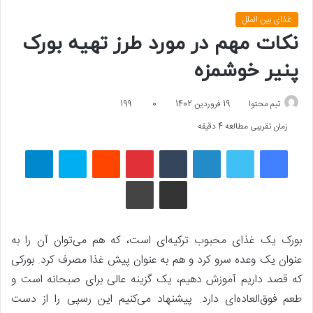
غذای بین الملل
نکات مهم در مورد طرز تهیه بورک
پنیر خوشمزه
تیم محتوا
19 فروردین 1402
0
199
زمان تقریبی مطالعه 4 دقیقه
فیسبوک
توییتر
لینکداین
تامبلر
پینتریست
Reddit
اسکایپ
تلگرام
اشتراک گذاری با ایمیل
چاپ
بورک یک غذای محبوب ترکیه‌ای است، که هم می‌توان آن را به
عنوان یک وعده سرو کرد و هم به عنوان پیش غذا مصرف کرد. بورکی
که قصد داریم آموزش دهیم، یک گزینه عالی برای صبحانه است و
طعم فوق‌العاده‌ای دارد. پیشنهاد می‌کنیم این رسپی را از دست