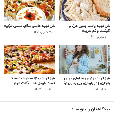
طرز تهیه پاستا بدون مرغ و
طرز تهیه مانتی غذای سنتی ترکیه
گوشت و کم هزینه
29 شهریور 1401
7 شهریور 1402
طرز تهیه بهترین غذاهای دوران
طرز تهیه پیتزا مخلوط به سبک
بارداری | در بارداری چی بخوریم؟
فست فودی ها + نکات مهم
20 تیر 1402
18 مرداد 1402
دیدگاهتان را بنویسید