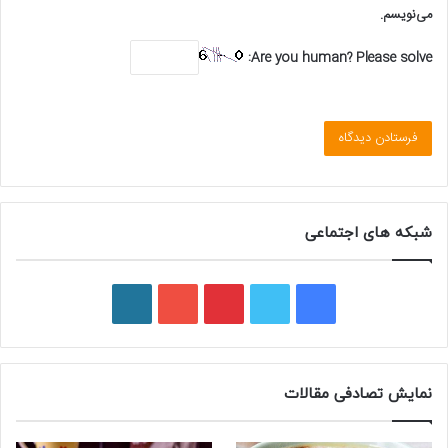
می‌نویسم.
Are you human? Please solve:
شبکه های اجتماعی
ف
ت
پ
ی
و
ی
و
ی
و
ر
س
ی
ن
ت
د
نمایش تصادفی مقالات
ب
ی
ت
ی
پ