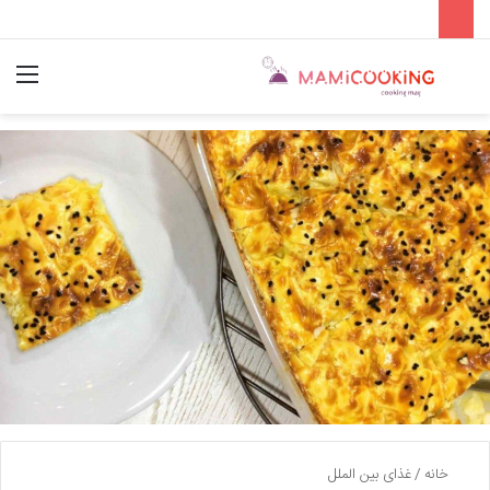
جستجو
منو
برای
خانه
/
غذای بین الملل