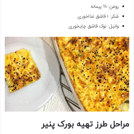
روغن: ⅓ پیمانه
شکر: ۱ قاشق غذاخوری
وانیل: نوک قاشق چایخوری
مراحل طرز تهیه بورک پنیر