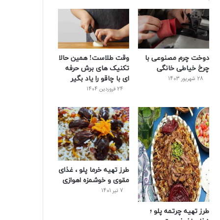
و
ت
ر
و
ر
ک
ر
ی
ب
س
س
دوخت چرم مصنوعی با
وقت طلاست! همین حالا
ت
چرخ خیاطی خانگی
تکنیک های برش حرفه
ای با چاقو را یاد بگیر
28 شهریور 1403
24 فروردین 1404
طرز تهیه خرما پلو ، غذای
مقوی و خوشمزه اهوازی
7 تیر 1401
طرز تهیه چرتمه پلو ؛