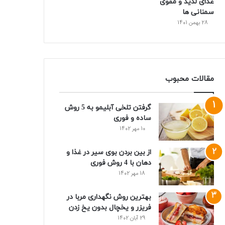
غذای لذیذ و مقوی
سمنانی ها
28 بهمن 1401
مقالات محبوب
گرفتن تلخی آبلیمو به 5 روش
ساده و فوری
10 مهر 1402
از بین بردن بوی سیر در غذا و
دهان با 4 روش فوری
18 مهر 1402
بهترین روش نگهداری مربا در
فریزر و یخچال بدون یخ زدن
29 آبان 1402