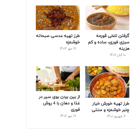
و
ت
ر
و
ر
ک
ر
ی
ب
س
س
گرفتن تلخی قورمه
طرز تهیه عدسی صبحانه
ت
سبزی فوری، ساده و کم
خوشمزه
هزینه
17 مهر 1403
10 آبان 1402
از بین بردن بوی سیر در
غذا و دهان با 4 روش
طرز تهیه خورش خیار
فوری
چنبر خوشمزه و سنتی
18 مهر 1402
7 شهریور 1401