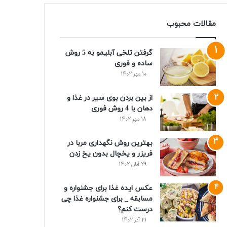
مقالات محبوب
گرفتن تلخی آبلیمو به 5 روش
ساده و فوری
10 مهر 1402
از بین بردن بوی سیر در غذا و
دهان با 4 روش فوری
18 مهر 1402
بهترین روش نگهداری مربا در
فریزر و یخچال بدون یخ زدن
29 آبان 1402
عکس ایده غذا برای جشنواره و
مسابقه _ برای جشنواره غذا چی
درست کنم؟
21 آذر 1402