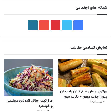
شبکه های اجتماعی
ف
ت
پ
ی
و
ی
و
ی
و
ر
س
ی
ن
ت
د
نمایش تصادفی مقالات
ب
ی
ت
ی
پ
و
ت
ر
و
ر
ک
ر
ی
ب
س
س
بهترین روش سرخ کردن بادمجان
ت
بدون جذب روغن + نکات مهم
طرز تهیه سالاد اندونزی مجلسی
2 مرداد 1402
و خوشمزه