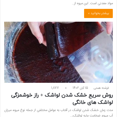
مواد معدنی است. این میوه از…
بیشتر بخوانید »
فرشته همتی
15 آبان 1402
0
1,877
روش سریع خشک شدن لواشک + راز خوشمزگی
لواشک های خانگی
مدت زمان خشک شدن لواشک در آفتاب به عوامل مختلفی از جمله نوع میوه، میزان
آب میوه، ضخامت مایه لواشک،…