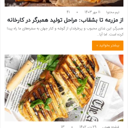
تیم محتوا
11 مهر 1403
0
41
از مزرعه تا بشقاب: مراحل تولید همبرگر در کارخانه
همبرگر، این غذای محبوب و پرطرفدار، از گوشه و کنار جهان به سفره‌های ما راه پیدا
کرده است. اما آیا…
بیشتر بخوانید »
فرشته همتی
29 دی 1402
0
13