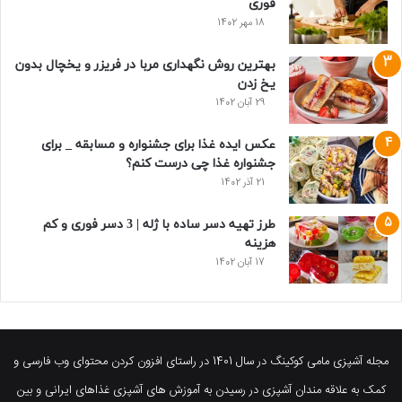
فوری
18 مهر 1402
بهترین روش نگهداری مربا در فریزر و یخچال بدون
یخ زدن
29 آبان 1402
عکس ایده غذا برای جشنواره و مسابقه _ برای
جشنواره غذا چی درست کنم؟
21 آذر 1402
طرز تهیه دسر ساده با ژله | 3 دسر فوری و کم
هزینه
17 آبان 1402
مجله آشپزی مامی کوکینگ در سال 1401 در راستای افزون کردن محتوای وب فارسی و
کمک به علاقه مندان آشپزی در رسیدن به آموزش های آشپزی غذاهای ایرانی و بین