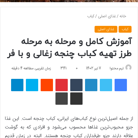
خانه
/
غذای اصلی
/
کباب
کباب
غذای اصلی
آموزش کامل و مرحله به مرحله
طرز تهیه کباب چنجه زغالی و با فر
تیم محتوا
7 تیر 1402
0
341
زمان تقریبی مطالعه 4 دقیقه
فیسبوک
توییتر
لینکداین
تامبلر
پینتریست
Reddit
اسکایپ
تلگرام
اشتراک گذاری با ایمیل
چاپ
از جمله اصیل‌ترین نوع کباب‌های ایرانی، کباب چنجه است. این غذا
جزو محبوب‌ترین غذاها محسوب می‌شود و افرادی که به گوشت
علاقه دارند جزو طرفداران کباب چنجه هستند. البته در زمان قدیم