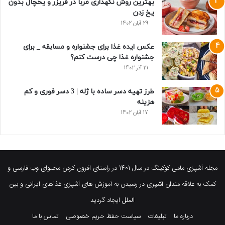
بهترین روش نگهداری مربا در فریزر و یخچال بدون
یخ زدن
29 آبان 1402
عکس ایده غذا برای جشنواره و مسابقه _ برای
جشنواره غذا چی درست کنم؟
21 آذر 1402
طرز تهیه دسر ساده با ژله | 3 دسر فوری و کم
هزینه
17 آبان 1402
مجله آشپزی مامی کوکینگ در سال 1401 در راستای افزون کردن محتوای وب فارسی و
کمک به علاقه مندان آشپزی در رسیدن به آموزش های آشپزی غذاهای ایرانی و بین
الملل ایجاد گردید
درباره ما
تبلیغات
سیاست حفظ حریم خصوصی
تماس با ما