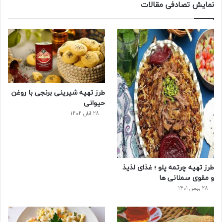
س
ی
ن
ت
د
نمایش تصادفی مقالات
ب
ی
ت
ی
پ
و
ت
ر
و
ر
ک
ر
ی
ب
س
س
طرز تهیه شیرینی برنجی با روغن
ت
حیوانی
28 آبان 1404
طرز تهیه چرتمه پلو ؛ غذای لذیذ
و مقوی سمنانی ها
28 بهمن 1401