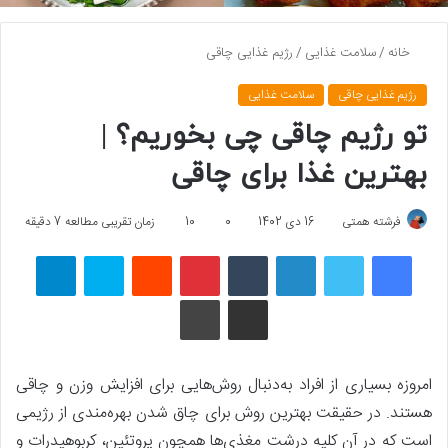
خانه
/
سلامت غذایی
/
رژیم غذایی چاقی
رژیم غذایی چاقی
سلامت غذایی
تو رژیم چاقی چی بخوریم؟ |
بهترین غذا برای چاقی
فرشته همتی
16 دی 1402
0
10
زمان تقریبی مطالعه 7 دقیقه
فیسبوک
توییتر
لینکداین
تامبلر
پینتریست
Reddit
اسکایپ
تلگرام
اشتراک گذاری با ایمیل
چاپ
امروزه بسیاری از افراد به‌دنبال روش‌هایی برای افزایش وزن و چاقی
هستند. در حقیقت بهترین روش برای چاق شدن بهره‌مندی از رژیمی
است که در آن کلیه درشت مغذی‌ها همچون پروتئین، کربوهیدرات و