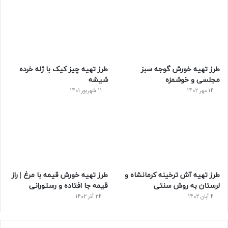
و
ت
ر
و
ر
ک
ر
ی
ب
س
س
طرز تهیه خورش گوجه‌ سبز
طرز تهیه چیز کیک با ژله خرده
ت
مجلسی و خوشمزه
شیشه
14 مهر 1402
11 شهریور 1401
طرز تهیه آش ترخینه کرمانشاه و
طرز تهیه خورش قیمه با مرغ | راز
لرستان به روش سنتی
قیمه جا افتاده و رستورانی
4 آبان 1402
24 آذر 1402