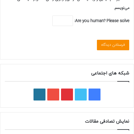
می‌نویسم.
Are you human? Please solve:
شبکه های اجتماعی
ف
ت
پ
ی
و
ی
و
ی
و
ر
س
ی
ن
ت
د
نمایش تصادفی مقالات
ب
ی
ت
ی
پ