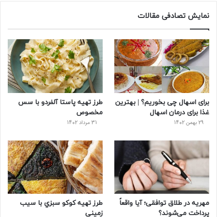
س
ی
ن
ت
د
نمایش تصادفی مقالات
ب
ی
ت
ی
پ
و
ت
ر
و
ر
ک
ر
ی
ب
س
س
برای اسهال چی بخوریم؟ | بهترین
طرز تهیه پاستا آلفردو با سس
ت
غذا برای درمان اسهال
مخصوص
29 بهمن 1402
31 مرداد 1402
مهریه در طلاق توافقی؛ آیا واقعاً
طرز تهیه كوكو سبزي با سیب
پرداخت می‌شوند؟
زمینی