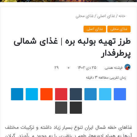
خانه
/
غذای اصلی
/
غذای محلی
غذای محلی
غذای اصلی
طرز تهیه بولبه بره | غذای شمالی
پرطرفدار
فرشته همتی
25 دی 1402
0
29
زمان تقریبی مطالعه 3 دقیقه
فیسبوک
توییتر
لینکداین
تامبلر
پینتریست
Reddit
اسکایپ
تلگرام
اشتراک گذاری با ایمیل
چاپ
غذاهای خطه شمال ایران تنوع بسیار زیاد داشته و ترکیبات مختلف
آن‌ها به همراه ادویه‌ها، طعم بی‌نظیری را به وجود می‌آورند. گیلان