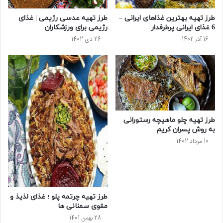
طرز تهیه بهترین غذاهای ایرانی –
طرز تهیه عدسی رژیمی | غذای
6 غذای ایرانی پرطرفدار
رژیمی برای ورزشکاران
16 آذر 1402
26 دی 1402
طرز تهیه چلو ماهیچه رستورانی
به روش پسران کریم
10 مرداد 1402
طرز تهیه چرتمه پلو ؛ غذای لذیذ و
مقوی سمنانی ها
28 بهمن 1401