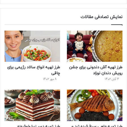
ی
و
ی
و
ر
س
ی
ن
ت
د
نمایش تصادفی مقالات
ب
ی
ت
ی
پ
و
ت
ر
و
ر
ک
ر
ی
ب
س
س
طرز تهیه آش دندونی برای جشن
طرز تهیه انواع سالاد رژیمی برای
ت
رویش دندان نوزاد
چاقی
4 آبان 1402
8 مهر 1402
طرز تهیه ماهی سرخ شده ترد و
طرز تهیه دسر زبرا خوشمزه