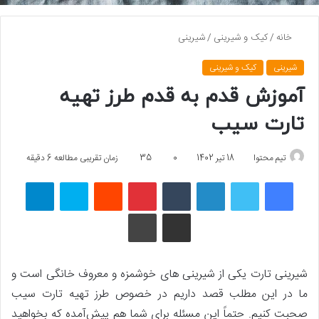
خانه
/
کیک و شیرینی
/
شیرینی
شیرینی
کیک و شیرینی
آموزش قدم به قدم طرز تهیه
تارت سیب
تیم محتوا
18 تیر 1402
0
35
زمان تقریبی مطالعه 6 دقیقه
فیسبوک
توییتر
لینکداین
تامبلر
پینتریست
Reddit
اسکایپ
تلگرام
اشتراک گذاری با ایمیل
چاپ
شیرینی تارت یکی از شیرینی ­های خوشمزه و معروف خانگی است و
ما در این مطلب قصد داریم در خصوص طرز تهیه تارت سیب
صحبت کنیم. حتماً این مسئله برای شما هم پیش‌آمده که بخواهید