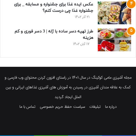
عکس ایده غذا برای جشنواره و مسابقه _ برای
جشنواره غذا چی درست کنم؟
21 آذر 1402
طرز تهیه دسر ساده با ژله | 3 دسر فوری و کم
هزینه
17 آبان 1402
مجله آشپزی مامی کوکینگ در سال 1401 در راستای افزون کردن محتوای وب فارسی و
کمک به علاقه مندان آشپزی در رسیدن به آموزش های آشپزی غذاهای ایرانی و بین
الملل ایجاد گردید
درباره ما
تبلیغات
سیاست حفظ حریم خصوصی
تماس با ما
فیسبوک
توییتر
پینتریست
یوتیوب
وردپرس