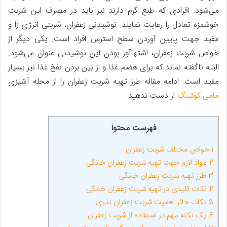
می‌شود. افرادی که طبع گرم دارند نیز باید در مصرف این شربت
خوشمزه تعادل را رعایت نمایند. نوشیدنی زعفران، شربتی انرژی زا و
مفید جهت پایین آوردن سطح استرس افراد است. یکی دیگر از
خواص شربت زعفران، اشتهاآور بودن این نوشیدنی عنوان می‌شود.
البته ناگفته نماند که برای هضم غذا و از بین بردن نفخ غذا نیز بسیار
مفید است. ادامه مقاله طرز تهیه شربت زعفران را از مجله آشپزی
مامی کوکینگ
از دست ندهید.
فهرست محتوا
1
خواص مختلف شربت زعفران
2
مواد لازم جهت تهیه شربت زعفران خانگی
3
طرز تهیه شربت زعفران خانگی
4
نکات کلیدی در تهیه شربت زعفران خانگی
5
نکات حائز اهمیت شربت زعفران نذری
6
یک نکته مهم در استفاده از شربت زعفران