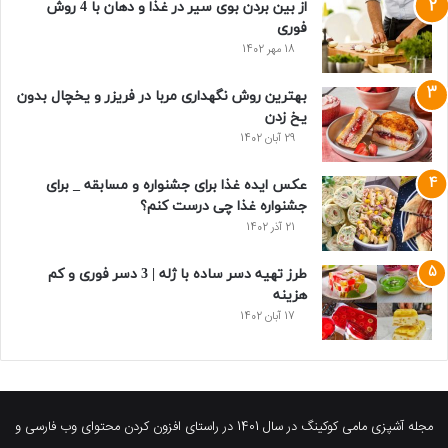
از بین بردن بوی سیر در غذا و دهان با 4 روش
فوری
18 مهر 1402
بهترین روش نگهداری مربا در فریزر و یخچال بدون
یخ زدن
29 آبان 1402
عکس ایده غذا برای جشنواره و مسابقه _ برای
جشنواره غذا چی درست کنم؟
21 آذر 1402
طرز تهیه دسر ساده با ژله | 3 دسر فوری و کم
هزینه
17 آبان 1402
مجله آشپزی مامی کوکینگ در سال 1401 در راستای افزون کردن محتوای وب فارسی و