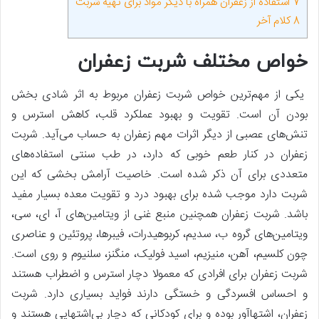
7
استفاده از زعفران همراه با دیگر مواد برای تهیه شربت
8
کلام آخر
خواص مختلف شربت زعفران
یکی از مهم‌ترین خواص شربت زعفران مربوط به اثر شادی بخش
بودن آن است. تقویت و بهبود عملکرد قلب، کاهش استرس و
تنش‌های عصبی از دیگر اثرات مهم زعفران به حساب می‌آید. شربت
زعفران در کنار طعم خوبی که دارد، در طب سنتی استفاده‌های
متعددی برای آن ذکر شده ‌است. خاصیت آرامش بخشی که این
شربت دارد موجب شده برای بهبود درد و تقویت معده بسیار مفید
باشد. شربت زعفران همچنین منبع غنی از ویتامین‌های آ، ای، سی،
ویتامین‌های گروه ب، سدیم، کربوهیدرات، فیبرها، پروتئین و عناصری
چون کلسیم، آهن، منیزیم، اسید فولیک، منگنز، سلنیوم و روی است.
شربت زعفران برای افرادی که معمولا دچار استرس و اضطراب هستند
و احساس افسردگی و خستگی دارند فواید بسیاری دارد. شربت
زعفران، اشتهاآور بوده و برای کودکانی که دچار بی‌اشتهایی هستند و