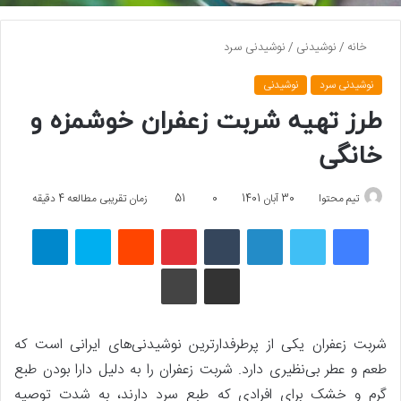
خانه
/
نوشیدنی
/
نوشیدنی سرد
نوشیدنی سرد
نوشیدنی
طرز تهیه شربت زعفران خوشمزه و
خانگی
تیم محتوا
30 آبان 1401
0
51
زمان تقریبی مطالعه 4 دقیقه
فیسبوک
توییتر
لینکداین
تامبلر
پینتریست
Reddit
اسکایپ
تلگرام
اشتراک گذاری با ایمیل
چاپ
شربت زعفران یکی از پرطرفدارترین نوشیدنی‌های ایرانی است که
طعم و عطر بی‌نظیری دارد. شربت زعفران را به دلیل دارا بودن طبع
گرم و خشک برای افرادی که طبع سرد دارند، به شدت توصیه