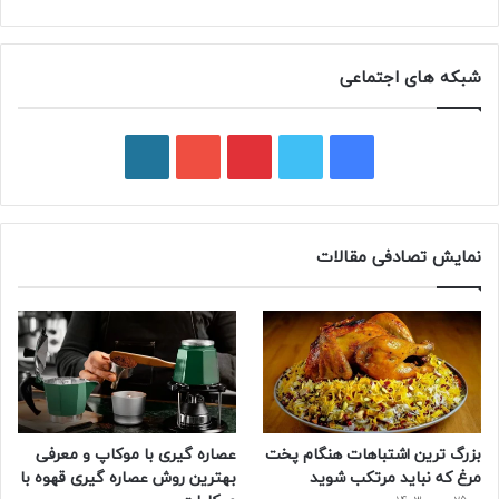
شبکه های اجتماعی
فیسبوک
توییتر
پینتریست
یوتیوب
وردپرس
نمایش تصادفی مقالات
بزرگ ترین اشتباهات هنگام پخت
عصاره گیری با موکاپ و معرفی
مرغ که نباید مرتکب شوید
بهترین روش عصاره گیری قهوه با