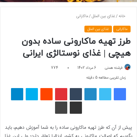
خانه
/
غذای بین الملل
/
ماکارانی
ماکارانی
غذای بین الملل
طرز تهیه ماکارونی ساده بدون
هیچی | غذای نوستالژی ایرانی
فرشته همتی
6 مرداد 1402
0
774
زمان تقریبی مطالعه 5 دقیقه
فیسبوک
توییتر
لینکداین
تامبلر
پینتریست
Reddit
اسکایپ
تلگرام
اشتراک گذاری با ایمیل
چاپ
پیش از آن که طرز تهیه ماکارونی ساده را به شما آموزش دهیم، باید
بگوییم که اصالت ماکارونی به کشور ایتالیا تعلق دارد؛ ولی این غذا