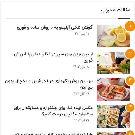
مقالات محبوب
گرفتن تلخی آبلیمو به 5 روش ساده و فوری
10 مهر 1402
از بین بردن بوی سیر در غذا و دهان با 4 روش
فوری
18 مهر 1402
بهترین روش نگهداری مربا در فریزر و یخچال بدون
یخ زدن
29 آبان 1402
عکس ایده غذا برای جشنواره و مسابقه _ برای
جشنواره غذا چی درست کنم؟
21 آذر 1402
طرز تهیه دسر ساده با ژله | 3 دسر فوری و کم