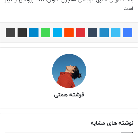
بله ماکارونی حاوی ترکیباتی همچون گلوتن، قند، پروتئین و فیبر
است.
فرشته همتی
نوشته های مشابه