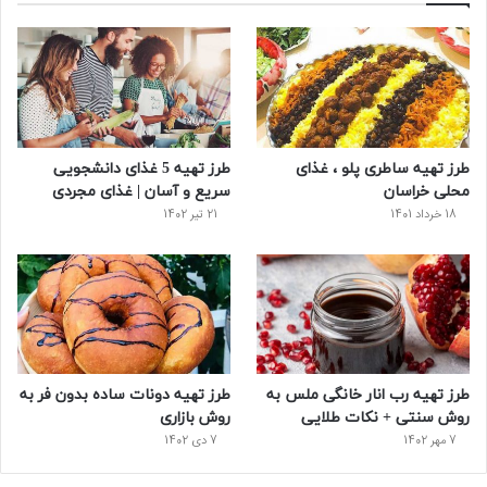
ب
ی
ت
ی
پ
و
ت
ر
و
ر
ک
ر
ی
ب
س
س
طرز تهیه ساطری پلو ، غذای
طرز تهیه 5 غذای دانشجویی
ت
محلی خراسان
سریع و آسان | غذای مجردی
18 خرداد 1401
21 تیر 1402
طرز تهیه رب انار خانگی ملس به
طرز تهیه دونات ساده بدون فر به
روش سنتی + نکات طلایی
روش بازاری
7 مهر 1402
7 دی 1402