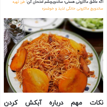
اگه عاشق ماکارونی هستی؛ ساندویچشم امتحان کن:
طرز تهیه
ساندویچ ماکارونی خانگی لذیذ و خوشمزه
نکات مهم درباره آبکش کردن