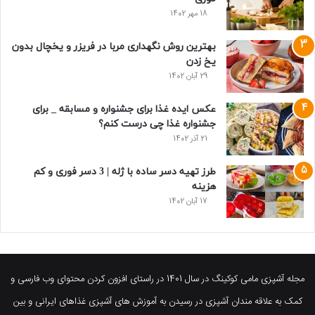
18 مهر 1402
بهترین روش نگهداری مربا در فریزر و یخچال بدون
یخ زدن
29 آبان 1402
عکس ایده غذا برای جشنواره و مسابقه _ برای
جشنواره غذا چی درست کنم؟
21 آذر 1402
طرز تهیه دسر ساده با ژله | 3 دسر فوری و کم
هزینه
17 آبان 1402
مجله آشپزی مامی کوکینگ در سال 1401 در راستای افزون کردن محتوای وب فارسی و
کمک به علاقه مندان آشپزی در رسیدن به آموزش های آشپزی غذاهای ایرانی و بین