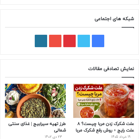
شبکه های اجتماعی
ف
ت
پ
ی
و
ی
و
ی
و
ر
س
ی
ن
ت
د
نمایش تصادفی مقالات
ب
ی
ت
ی
پ
و
ت
ر
و
ر
ک
ر
ی
ب
س
س
علت شکرک زدن مربا چیست؟ ۸
طرز تهیه سیرابیج | غذای سنتی
ت
علت رایج + روش رفع شکرک مربا
شمالی
19 خرداد 1405
23 دی 1402