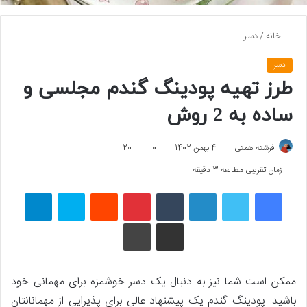
خانه
/
دسر
دسر
طرز تهیه پودینگ گندم مجلسی و
ساده به 2 روش
فرشته همتی
4 بهمن 1402
0
20
زمان تقریبی مطالعه 3 دقیقه
فیسبوک
توییتر
لینکداین
تامبلر
پینتریست
Reddit
اسکایپ
تلگرام
اشتراک گذاری با ایمیل
چاپ
ممکن است شما نیز به دنبال یک دسر خوشمزه برای مهمانی خود
باشید. پودینگ گندم یک پیشنهاد عالی برای پذیرایی از مهمانانتان