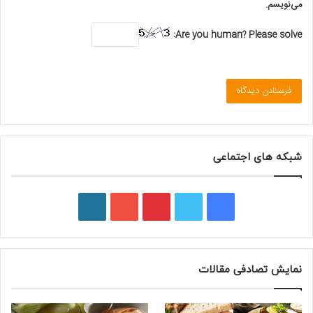
می‌نویسم.
Are you human? Please solve:
شبکه های اجتماعی
ف
ت
پ
ی
و
ی
و
ی
و
ر
س
ی
ن
ت
د
نمایش تصادفی مقالات
ب
ی
ت
ی
پ