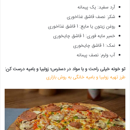
آرد سفید: یک پیمانه
شکر: نصف قاشق غذاخوری
روغن زیتون یا مایع: 1 قاشق غذاخوری
خمیر مایه فوری: 1 قاشق چایخوری
نمک: 1 قاشق چایخوری
آب ولرم: نصف پیمانه
تو خونه خیلی راحت و با مواد در دسترس؛ زولبیا و بامیه درست کن:
طرز تهیه زولبیا و بامیه خانگی به روش بازاری