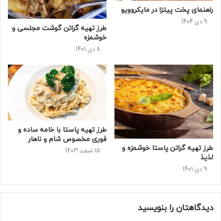
راهنمای پخت پیتزا در مایکروویو
9 دی 1404
طرز تهیه گراتن گوشت مجلسی و
خوشمزه
8 دی 1401
طرز تهیه پاستا با خامه ساده و
فوری مخصوص شام و ناهار
طرز تهیه گراتن پاستا خوشمزه و
15 اسفند 1403
لذیذ
9 دی 1401
دیدگاهتان را بنویسید