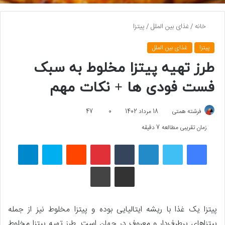
خانه
/
غذای بین الملل
/
پیتزا
پیتزا
غذای بین الملل
طرز تهیه پیتزا مخلوط به سبک
فست فودی ها + نکات مهم
فرشته همتی
18 مرداد 1402
0
47
زمان تقریبی مطالعه 7 دقیقه
فیسبوک
توییتر
لینکداین
تامبلر
پینتریست
Reddit
اسکایپ
تلگرام
اشتراک گذاری با ایمیل
چاپ
پیتزا یک غذا با ریشه ایتالیایی بوده و پیتزا مخلوط نیز از جمله
پیتزاهای پرطرف‌دار و معروف در جهان است. طرز تهیه پیتزا مخلوط