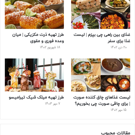
و
ت
ر
و
ر
ک
ر
ی
ب
س
س
غذای بین راهی چی بپزم | لیست
طرز تهیه ذرت مکزیکی | میان
ت
غذا برای سفر
وعده فوری و مقوی
20 دی 1402
18 شهریور 1402
لیست غذاهای چاق کننده صورت
طرز تهیه میلک شیک تیرامیسو
| برای چاقی صورت چی بخوریم؟
7 مهر 1403
15 مهر 1402
مقالات محبوب