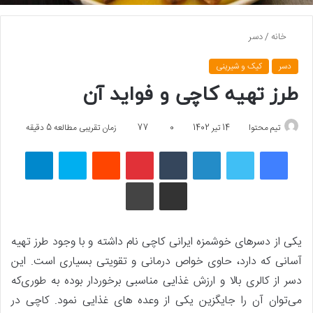
خانه
/
دسر
دسر
کیک و شیرینی
طرز تهیه کاچی و فواید آن
تیم محتوا
14 تیر 1402
0
77
زمان تقریبی مطالعه 5 دقیقه
فیسبوک
توییتر
لینکداین
تامبلر
پینتریست
Reddit
اسکایپ
تلگرام
اشتراک گذاری با ایمیل
چاپ
یکی از دسرهای خوشمزه ایرانی کاچی نام داشته و با وجود طرز تهیه
آسانی که دارد، حاوی خواص درمانی و تقویتی بسیاری است. این
دسر از کالری بالا و ارزش غذایی مناسبی برخوردار بوده به ­طوری‌که
می‌توان آن را جایگزین یکی از وعده ­های غذایی نمود. کاچی در