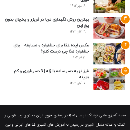
18 مهر 1402
بهترین روش نگهداری مربا در فریزر و یخچال بدون
یخ زدن
29 آبان 1402
عکس ایده غذا برای جشنواره و مسابقه _ برای
جشنواره غذا چی درست کنم؟
21 آذر 1402
طرز تهیه دسر ساده با ژله | 3 دسر فوری و کم
هزینه
17 آبان 1402
مجله آشپزی مامی کوکینگ در سال 1401 در راستای افزون کردن محتوای وب فارسی و
کمک به علاقه مندان آشپزی در رسیدن به آموزش های آشپزی غذاهای ایرانی و بین