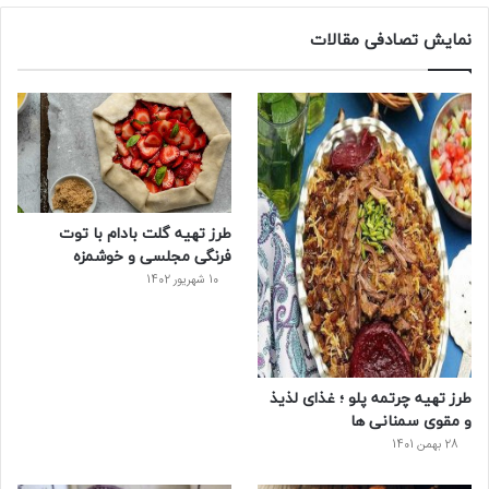
س
ی
ن
ت
د
نمایش تصادفی مقالات
ب
ی
ت
ی
پ
و
ت
ر
و
ر
ک
ر
ی
ب
س
س
طرز تهیه گلت بادام با توت
ت
فرنگی مجلسی و خوشمزه
10 شهریور 1402
طرز تهیه چرتمه پلو ؛ غذای لذیذ
و مقوی سمنانی ها
28 بهمن 1401