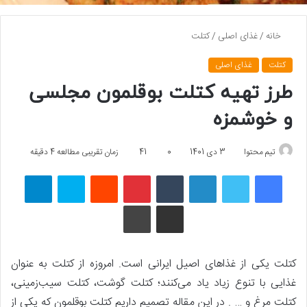
خانه
/
غذای اصلی
/
کتلت
کتلت
غذای اصلی
طرز تهیه کتلت بوقلمون مجلسی
و خوشمزه
تیم محتوا
3 دی 1401
0
41
زمان تقریبی مطالعه 4 دقیقه
فیسبوک
توییتر
لینکداین
تامبلر
پینتریست
Reddit
اسکایپ
تلگرام
اشتراک گذاری با ایمیل
چاپ
کتلت یکی از غذاهای اصیل ایرانی است. امروزه از کتلت به عنوان
غذایی با تنوع زیاد یاد می‌کنند؛ کتلت گوشت، کتلت سیب‌زمینی،
کتلت مرغ و … . در این مقاله تصمیم داریم کتلت بوقلمون که یکی از