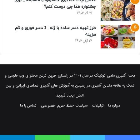
عکس ایده غذا برای جشنواره و مسابقه _ برای
جشنواره غذا چی درست کنم؟
21 آذر 1402
طرز تهیه دسر ساده با ژله | 3 دسر فوری و کم
هزینه
17 آبان 1402
مجله آشپزی مامی کوکینگ در سال 1401 در راستای افزون کردن محتوای وب فارسی و
کمک به علاقه مندان آشپزی در رسیدن به آموزش های آشپزی غذاهای ایرانی و بین
الملل ایجاد گردید
درباره ما
تبلیغات
سیاست حفظ حریم خصوصی
تماس با ما
فیسبوک
توییتر
پینتریست
یوتیوب
وردپرس