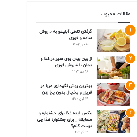
مقالات محبوب
گرفتن تلخی آبلیمو به 5 روش
ساده و فوری
10 مهر 1402
از بین بردن بوی سیر در غذا و
دهان با 4 روش فوری
18 مهر 1402
بهترین روش نگهداری مربا در
فریزر و یخچال بدون یخ زدن
29 آبان 1402
عکس ایده غذا برای جشنواره و
مسابقه _ برای جشنواره غذا چی
درست کنم؟
21 آذر 1402