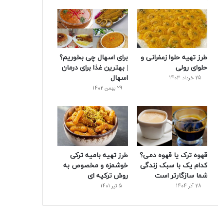
طرز تهیه حلوا زعفرانی و
برای اسهال چی بخوریم؟
حلوای رولی
| بهترین غذا برای درمان
اسهال
25 خرداد 1403
29 بهمن 1402
قهوه ترک یا قهوه دمی؟
طرز تهیه بامیه ترکی
کدام یک با سبک زندگی
خوشمزه و مخصوص به
شما سازگارتر است
روش ترکیه ای
28 آذر 1404
5 تیر 1401