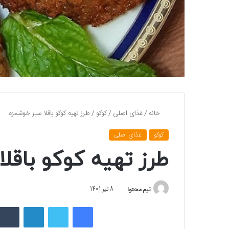
خانه
/
غذای اصلی
/
کوکو
/
طرز تهیه کوکو باقلا سبز خوشمزه
کوکو
غذای اصلی
طرز تهیه کوکو باقل
تیم محتوا
8 تیر 1401
فیسبوک
توییتر
لینکداین