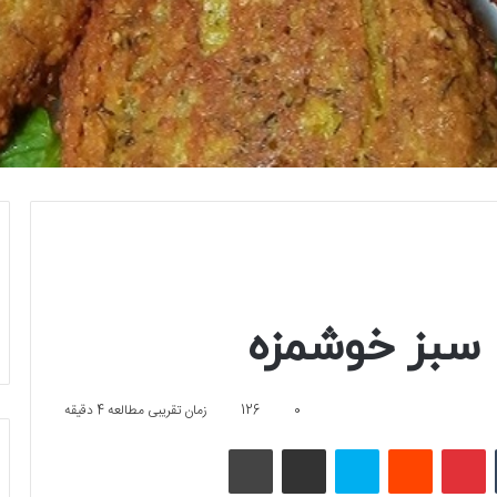
ا سبز خوشمزه
0
126
زمان تقریبی مطالعه 4 دقیقه
تامبلر
پینتریست
Reddit
اسکایپ
اشتراک گذاری با ایمیل
چاپ