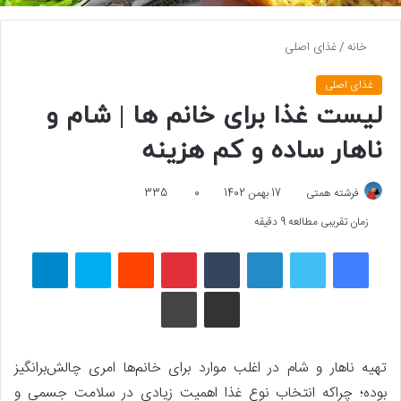
خانه
/
غذای اصلی
غذای اصلی
لیست غذا برای خانم ها | شام و
ناهار ساده و کم هزینه
فرشته همتی
17 بهمن 1402
0
335
زمان تقریبی مطالعه 9 دقیقه
فیسبوک
توییتر
لینکداین
تامبلر
پینتریست
Reddit
اسکایپ
تلگرام
اشتراک گذاری با ایمیل
چاپ
تهیه ناهار و شام در اغلب موارد برای خانم‌ها امری چالش‌برانگیز
بوده؛ چراکه انتخاب نوع غذا اهمیت زیادی در سلامت جسمی و