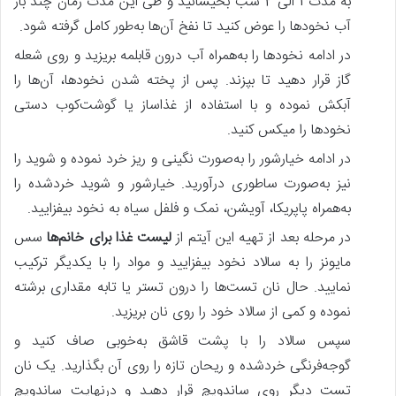
به مدت 1 الی 2 شب بخیسانید و طی این مدت زمان چند بار
آب نخودها را عوض کنید تا نفخ آن‌ها به‌طور کامل گرفته شود.
در ادامه نخودها را به‌همراه آب درون قابلمه بریزید و روی شعله
گاز قرار دهید تا بپزند. پس‌ از پخته شدن نخودها، آن‌ها را
آبکش نموده و با استفاده از غذاساز یا گوشت‌کوب دستی
نخودها را میکس کنید.
در ادامه خیارشور را به‌صورت نگینی و ریز خرد نموده و شوید را
نیز به‌صورت ساطوری درآورید. خیارشور و شوید خردشده را
به‌همراه پاپریکا، آویشن، نمک و فلفل سیاه به نخود بیفزایید.
در مرحله بعد از تهیه این آیتم از
لیست غذا برای خانم‌ها
سس
مایونز را به سالاد نخود بیفزایید و مواد را با یکدیگر ترکیب
نمایید. حال نان تست‌ها را درون تستر یا تابه مقداری برشته
نموده و کمی از سالاد خود را روی نان بریزید.
سپس سالاد را با پشت قاشق به‌خوبی صاف کنید و
گوجه‌فرنگی خردشده و ریحان تازه را روی آن بگذارید. یک نان
تست دیگر روی ساندویچ قرار دهید و درنهایت ساندویچ