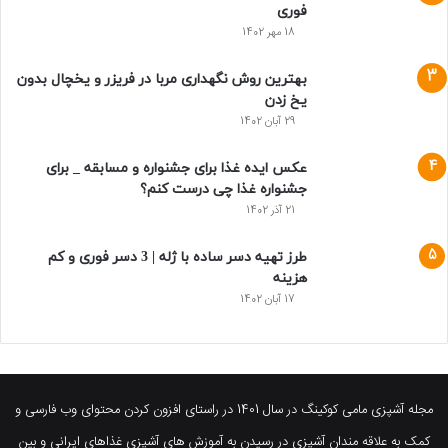
فوری
18 مهر 1402
بهترین روش نگهداری مربا در فریزر و یخچال بدون
یخ زدن
29 آبان 1402
عکس ایده غذا برای جشنواره و مسابقه _ برای
جشنواره غذا چی درست کنم؟
21 آذر 1402
طرز تهیه دسر ساده با ژله | 3 دسر فوری و کم
هزینه
17 آبان 1402
مجله آشپزی مامی کوکینگ در سال 1401 در راستای افزون کردن محتوای وب فارسی و
کمک به علاقه مندان آشپزی در رسیدن به آموزش های آشپزی غذاهای ایرانی و بین