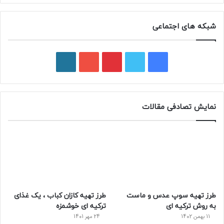
شبکه های اجتماعی
ف
ت
پ
ی
و
ی
و
ی
و
ر
س
ی
ن
ت
د
نمایش تصادفی مقالات
ب
ی
ت
ی
پ
و
ت
ر
و
ر
ک
ر
ی
ب
س
س
طرز تهیه سوپ عدس و ماست
طرز تهیه کازان کباب ، یک غذای
ت
به روش ترکیه ای
ترکیه ای خوشمزه
11 بهمن 1402
24 مهر 1401