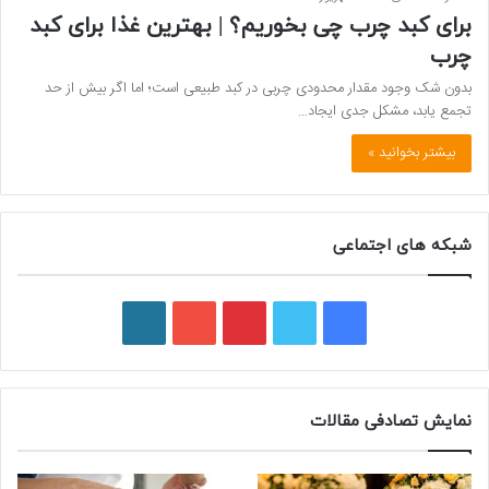
برای کبد چرب چی بخوریم؟ | بهترین غذا برای کبد
چرب
بدون شک وجود مقدار محدودی چربی در کبد طبیعی است؛ اما اگر بیش از حد
تجمع یابد، مشکل جدی ایجاد…
بیشتر بخوانید »
شبکه های اجتماعی
ف
ت
پ
ی
و
ی
و
ی
و
ر
س
ی
ن
ت
د
نمایش تصادفی مقالات
ب
ی
ت
ی
پ