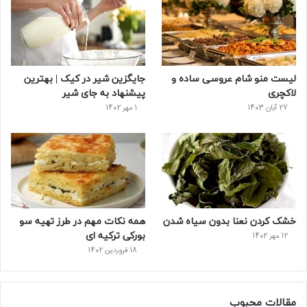
و
ت
ر
و
ر
ک
ر
ی
ب
س
س
لیست منو شام عروسی ساده و
جایگزین شیر در کیک | بهترین
ت
لاکچری
پیشنهاد به جای شیر
27 آبان 1403
1 مهر 1402
خشک کردن نعنا بدون سیاه شدن
همه نکات مهم در طرز تهیه سو
بورکی ترکیه ای
12 مهر 1402
18 فروردین 1402
مقالات محبوب