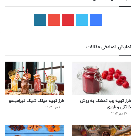
ف
ت
پ
ی
و
ی
و
ی
و
ر
س
ی
ن
ت
د
نمایش تصادفی مقالات
ب
ی
ت
ی
پ
و
ت
ر
و
ر
ک
ر
ی
ب
س
س
طرز تهیه رب تمشک به روش
طرز تهیه میلک شیک تیرامیسو
ت
خانگی و فوری
7 مهر 1403
26 مهر 1402