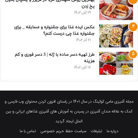
یخ زدن
29 آبان 1402
عکس ایده غذا برای جشنواره و مسابقه _ برای
جشنواره غذا چی درست کنم؟
21 آذر 1402
طرز تهیه دسر ساده با ژله | 3 دسر فوری و کم
هزینه
17 آبان 1402
مجله آشپزی مامی کوکینگ در سال 1401 در راستای افزون کردن محتوای وب فارسی و
کمک به علاقه مندان آشپزی در رسیدن به آموزش های آشپزی غذاهای ایرانی و بین
الملل ایجاد گردید
درباره ما
تبلیغات
سیاست حفظ حریم خصوصی
تماس با ما