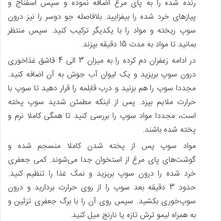
رنده شده را به پای مرغ اضافه نموده و سپس اسفناج و
پیازهای خرد شده را بیفزایید. بلافاصله جو دوسر را نیز درون
سوپ ریخته و مواد را با یکدیگر ترکیب کنید. سپس منتظر
بمانید تا مواد به مدت 15 دقیقه بپزند.
در ادامه زعفران دم کرده را به میزان 3 الی 4 قاشق غذاخوری
درون سوپ بریزید و یک لیوان آب جوش به آن اضافه کنید.
مجددا سوپ را هم بزنید و درب قابلمه را قرار دهید تا سوپ با
حرارت ملایم بپزد. پس‌ از اینکه مطمئن شدید سوپ پخته
است، مجددا مواد سوپ را بررسی کنید تا همگی کاملا نرم و
پخته شده باشند.
مواد سوپ پس‌ از پخته شدن کاملا منسجم شده و
گوشت‌های پای مرغ از استخوان جدا می‌شوند. کمی جعفری
خرد شده را درون سوپ بریزید و نمک غذا را تنظیم کنید.
حدود 3 دقیقه بعد سوپ را از روی حرارت بردارید و درون
سوپ‌خوری بکشید. سپس روی آن را با برگ جعفری تزئین و
به همراه لیمو ترش تازه یا نارنج میل کنید.