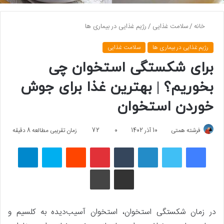
خانه
/
سلامت غذایی
/
رژیم غذایی در بیماری ها
رژیم غذایی در بیماری ها
سلامت غذایی
برای شکستگی استخوان چی
بخوریم؟ | بهترین غذا برای جوش
خوردن استخوان
فرشته همتی
10 آذر 1402
0
72
زمان تقریبی مطالعه 8 دقیقه
فیسبوک
توییتر
لینکداین
تامبلر
پینتریست
Reddit
اسکایپ
تلگرام
اشتراک گذاری با ایمیل
چاپ
در زمان شکستگی استخوان، استخوان آسیب‌دیده به کلسیم و