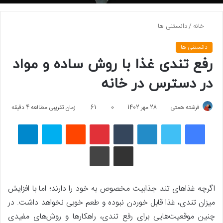
خانه
/
دانستنی ها
دانستنی ها
رفع تندی غذا با روش ساده و مواد
در دسترس در خانه
فرشته همتی
28 مهر 1402
0
61
زمان تقریبی مطالعه 4 دقیقه
فیسبوک
توییتر
لینکداین
تامبلر
پینتریست
Reddit
اسکایپ
تلگرام
اشتراک گذاری با ایمیل
چاپ
اگرچه غذاهای تند جذابیت مخصوص به خود را دارند؛ اما با افزایش
میزان تندی، غذا قابل خوردن نبوده و طعم خوبی نخواهد داشت. در
چنین موقعیت‌هایی برای رفع تندی، راهکارها و روش‌های مفیدی