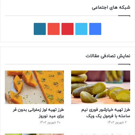
شبکه های اجتماعی
ف
ت
پ
ی
و
ی
و
ی
و
ر
س
ی
ن
ت
د
نمایش تصادفی مقالات
ب
ی
ت
ی
پ
و
ت
ر
و
ر
ک
ر
ی
ب
س
س
طرز تهیه خیارشور فوری نیم
طرز تهیه لوز زعفرانی بدون فر
ت
ساعته با فرمول یک ویک
برای عید نوروز
2 شهریور 1402
20 شهریور 1402