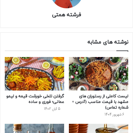
فرشته همتی
نوشته های مشابه
لیست کاملی از رستوران های
گرفتن تلخی خورشت قیمه و لیمو
مشهد با قیمت مناسب (آدرس +
عمانی؛ فوری و ساده
شماره تماس)
5 آبان 1402
6 شهریور 1404