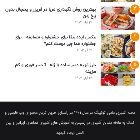
بهترین روش نگهداری مربا در فریزر و یخچال بدون
یخ زدن
29 آبان 1402
عکس ایده غذا برای جشنواره و مسابقه _ برای
جشنواره غذا چی درست کنم؟
21 آذر 1402
طرز تهیه دسر ساده با ژله | 3 دسر فوری و کم
هزینه
17 آبان 1402
مجله آشپزی مامی کوکینگ در سال 1401 در راستای افزون کردن محتوای وب فارسی و
کمک به علاقه مندان آشپزی در رسیدن به آموزش های آشپزی غذاهای ایرانی و بین
الملل ایجاد گردید