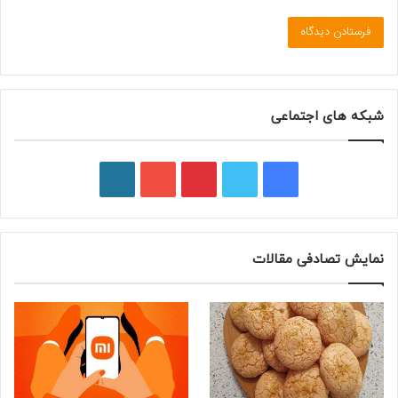
شبکه های اجتماعی
ف
ت
پ
ی
و
ی
و
ی
و
ر
س
ی
ن
ت
د
نمایش تصادفی مقالات
ب
ی
ت
ی
پ
و
ت
ر
و
ر
ک
ر
ی
ب
س
س