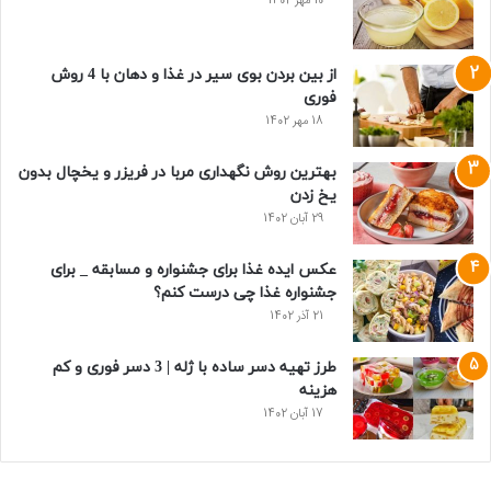
10 مهر 1402
از بین بردن بوی سیر در غذا و دهان با 4 روش
فوری
18 مهر 1402
بهترین روش نگهداری مربا در فریزر و یخچال بدون
یخ زدن
29 آبان 1402
عکس ایده غذا برای جشنواره و مسابقه _ برای
جشنواره غذا چی درست کنم؟
21 آذر 1402
طرز تهیه دسر ساده با ژله | 3 دسر فوری و کم
هزینه
17 آبان 1402