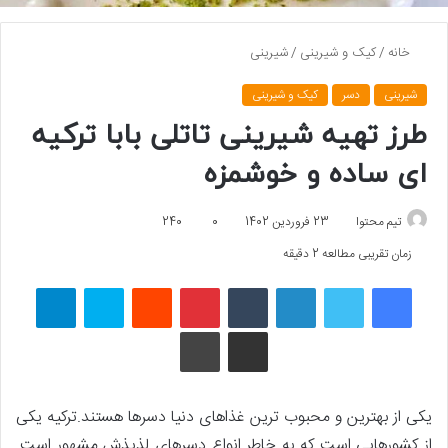
خانه
/
کیک و شیرینی
/
شیرینی
شیرینی
دسر
کیک و شیرینی
طرز تهیه شیرینی تاتلی بابا ترکیه
ای ساده و خوشمزه
تیم محتوا
23 فروردین 1402
0
240
زمان تقریبی مطالعه 2 دقیقه
فیسبوک
توییتر
لینکداین
تامبلر
پینتریست
Reddit
اسکایپ
تلگرام
اشتراک گذاری با ایمیل
چاپ
یکی از بهترین و محبوب ترین غذاهای دنیا دسرها هستند.ترکیه یکی
از کشورهایی است که به خاطر انواع دسرهای لذیذش مشهور است.