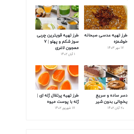
و
ت
ر
و
ر
ک
ر
ی
ب
س
س
طرز تهیه عدسی صبحانه
طرز تهیه قویترین چربی
ت
خوشمزه
سوز شکم و پهلو | ۷
معجون لاغری
17 مهر 1403
1 آبان 1402
دسر ساده و سریع
طرز تهیه پرتقال ژله ای |
یخچالی بدون شیر
ژله با پوست میوه
20 آبان 1402
17 شهریور 1402