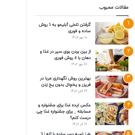
مقالات محبوب
گرفتن تلخی آبلیمو به 5 روش
ساده و فوری
10 مهر 1402
از بین بردن بوی سیر در غذا و
دهان با 4 روش فوری
18 مهر 1402
بهترین روش نگهداری مربا در
فریزر و یخچال بدون یخ زدن
29 آبان 1402
عکس ایده غذا برای جشنواره و
مسابقه _ برای جشنواره غذا چی
درست کنم؟
21 آذر 1402
طرز تهیه دسر ساده با ژله | 3