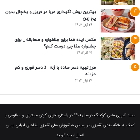
بهترین روش نگهداری مربا در فریزر و یخچال بدون
یخ زدن
29 آبان 1402
عکس ایده غذا برای جشنواره و مسابقه _ برای
جشنواره غذا چی درست کنم؟
21 آذر 1402
طرز تهیه دسر ساده با ژله | 3 دسر فوری و کم
هزینه
17 آبان 1402
مجله آشپزی مامی کوکینگ در سال 1401 در راستای افزون کردن محتوای وب فارسی و
کمک به علاقه مندان آشپزی در رسیدن به آموزش های آشپزی غذاهای ایرانی و بین
الملل ایجاد گردید