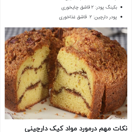
بکینگ پودر: ۲ قاشق چایخوری
پودر دارچین: ۲ قاشق غذاخوری
نکات مهم درمورد مواد کیک دارچینی