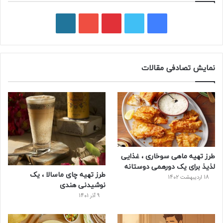
فیسبوک
توییتر
پینتریست
یوتیوب
وردپرس
نمایش تصادفی مقالات
طرز تهیه ماهی سوخاری ، غذایی
لذیذ برای یک دورهمی دوستانه
طرز تهیه چای ماسالا ، یک
18 اردیبهشت 1402
نوشیدنی هندی
9 آذر 1401