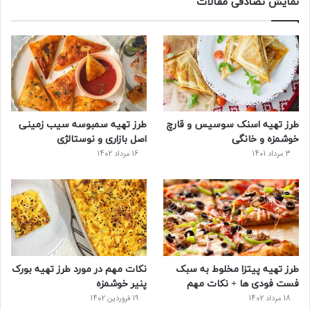
نمایش تصادفی مقالات
ب
ی
ت
ی
پ
و
ت
ر
و
ر
ک
ر
ی
ب
س
س
طرز تهیه اسنک سوسیس و قارچ
طرز تهیه سمبوسه سیب زمینی
ت
خوشمزه و خانگی
اصل بازاری و نوستالژی
3 مرداد 1401
16 مرداد 1402
طرز تهیه پیتزا مخلوط به سبک
نکات مهم در مورد طرز تهیه بورک
فست فودی ها + نکات مهم
پنیر خوشمزه
18 مرداد 1402
19 فروردین 1402