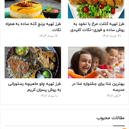
ک
ر
ی
ب
س
س
طرز تهیه کتلت مرغ با نخود به
طرز تهیه برنج کته ساده به همراه
ت
روش ساده و فوری+نکات کلیدی
نکات
31 خرداد 1402
17 مرداد 1403
بهترین غذا برای جشنواره غذا در
طرز تهیه چلو ماهیچه رستورانی
مدرسه
به روش پسران کریم
6 آبان 1402
10 مرداد 1402
مقالات محبوب