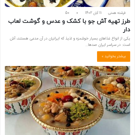
فرشته همتی
11 آبان 1402
0
50
طرز تهیه آش جو با کشک و عدس و گوشت لعاب
دار
یکی از انواع غذاهای بسیار خوشمزه و لذیذ که ایرانیان در آن مدعی هستند، آش
است. در سراسر ایران صدها…
بیشتر بخوانید »