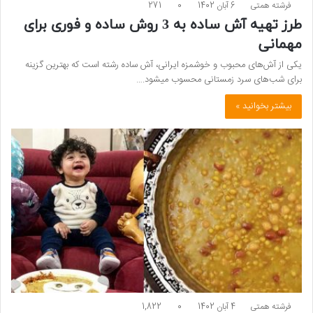
فرشته همتی
6 آبان 1402
0
271
طرز تهیه آش ساده به 3 روش ساده و فوری برای
مهمانی
یکی از آش‌های محبوب و خوشمزه ایرانی، آش ساده رشته است که بهترین گزینه
برای شب‌های سرد زمستانی محسوب می­شود.…
بیشتر بخوانید »
فرشته همتی
4 آبان 1402
0
1,822