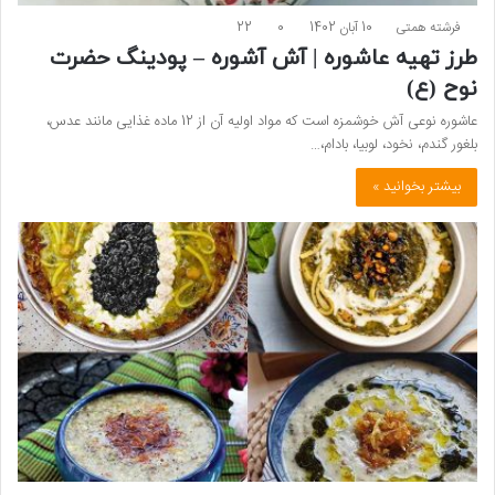
فرشته همتی
10 آبان 1402
0
22
طرز تهیه عاشوره | آش آشوره – پودینگ حضرت
نوح (ع)
عاشوره نوعی آش خوشمزه است که مواد اولیه آن از 12 ماده غذایی مانند عدس،
بلغور گندم، نخود، لوبیا، بادام،…
بیشتر بخوانید »