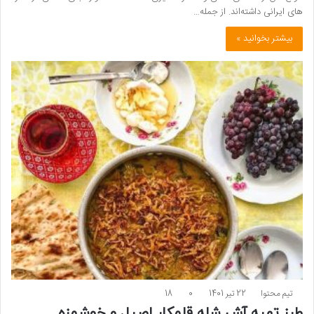
­های ایرانی داشته‌اند. از جمله…
بیشتر بخوانید »
تیم محتوا
22 تیر 1401
0
18
طرز تهیه آش شله قلمکار اصیل و خوشمزه