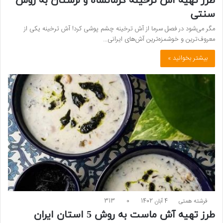
طرز تهیه آش ترخینه کرمانشاه و لرستان به روش
سنتی
مگر می‌شود در فصل سرما از آش ترخینه چشم پوشی کرد! آش ترخینه یکی از
معروف‌ترین و خوشمزه‌ترین آش‌های ایرانی…
بیشتر بخوانید »
فرشته همتی
4 آبان 1402
0
313
طرز تهیه آش ماست به روش 5 استان ایران