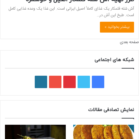
آش شله قلمکار یک غذای کاملاً اصیل ایرانی است. این غذا یک وعده غذایی کامل
است. طبخ این آش در…
بیشتر بخوانید »
صفحه بعدی
شبکه های اجتماعی
ف
ت
پ
ی
و
ی
و
ی
و
ر
س
ی
ن
ت
د
نمایش تصادفی مقالات
ب
ی
ت
ی
پ
و
ت
ر
و
ر