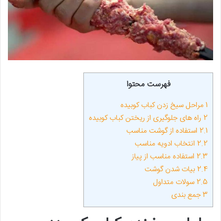
فهرست محتوا
1
مراحل سیخ زدن کباب کوبیده
2
راه‌ های جلوگیری از ریختن کباب کوبیده
2.1
استفاده از گوشت مناسب
2.2
انتخاب ادویه مناسب
2.3
استفاده مناسب از پیاز
2.4
بیات شدن گوشت
2.5
سولات متداول
3
جمع بندی