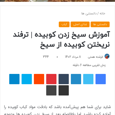
خانه
/
دانستنی ها
دانستنی ها
غذای اصلی
کباب
آموزش سیخ زدن کوبیده | ترفند
نریختن کوبیده از سیخ
فرشته همتی
8 مرداد 1402
0
344
زمان تقریبی مطالعه 6 دقیقه
فیسبوک
توییتر
لینکداین
تامبلر
پینتریست
Reddit
اسکایپ
تلگرام
اشتراک گذاری با ایمیل
چاپ
شاید برای شما هم پیش‌آمده باشد که بادقت مواد کباب کوبیده را
آماده کرده باشید اما بلافاصله بعد از سیخ زدن کوبیده ها متوجه