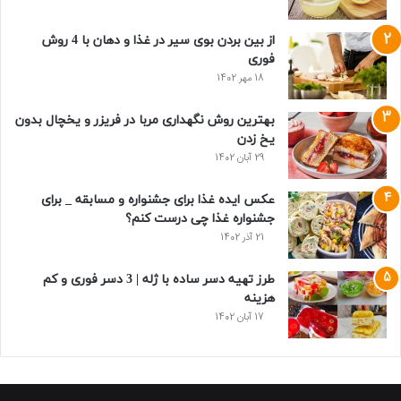
از بین بردن بوی سیر در غذا و دهان با 4 روش
فوری
18 مهر 1402
بهترین روش نگهداری مربا در فریزر و یخچال بدون
یخ زدن
29 آبان 1402
عکس ایده غذا برای جشنواره و مسابقه _ برای
جشنواره غذا چی درست کنم؟
21 آذر 1402
طرز تهیه دسر ساده با ژله | 3 دسر فوری و کم
هزینه
17 آبان 1402