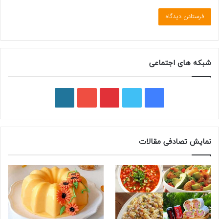
شبکه های اجتماعی
ف
ت
پ
ی
و
ی
و
ی
و
ر
س
ی
ن
ت
د
نمایش تصادفی مقالات
ب
ی
ت
ی
پ
و
ت
ر
و
ر
ک
ر
ی
ب
س
س