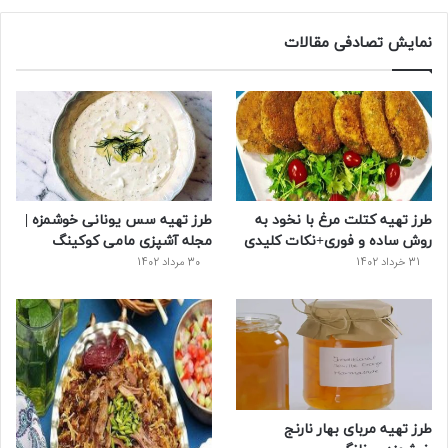
س
ی
ن
ت
د
نمایش تصادفی مقالات
ب
ی
ت
ی
پ
و
ت
ر
و
ر
ک
ر
ی
ب
س
س
طرز تهیه کتلت مرغ با نخود به
طرز تهیه سس یونانی خوشمزه |
ت
روش ساده و فوری+نکات کلیدی
مجله آشپزی مامی کوکینگ
31 خرداد 1402
30 مرداد 1402
طرز تهیه مربای بهار نارنج