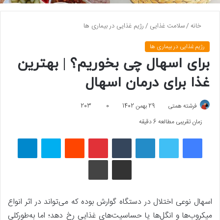
خانه
/
سلامت غذایی
/
رژیم غذایی در بیماری ها
رژیم غذایی در بیماری ها
برای اسهال چی بخوریم؟ | بهترین
غذا برای درمان اسهال
فرشته همتی
29 بهمن 1402
0
203
زمان تقریبی مطالعه 6 دقیقه
فیسبوک
توییتر
لینکداین
تامبلر
پینتریست
Reddit
اسکایپ
تلگرام
اشتراک گذاری با ایمیل
چاپ
اسهال نوعی اختلال در دستگاه گوارش بوده که می‌تواند در اثر انواع
میکروب‌ها و انگل‌ها یا حساسیت‌های غذایی رخ دهد؛ اما به‌طورکلی