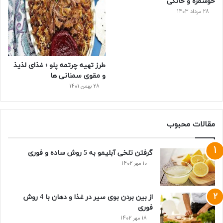
خوشمزه و خانگی
28 مرداد 1403
طرز تهیه چرتمه پلو ؛ غذای لذیذ
و مقوی سمنانی ها
28 بهمن 1401
مقالات محبوب
گرفتن تلخی آبلیمو به 5 روش ساده و فوری
10 مهر 1402
از بین بردن بوی سیر در غذا و دهان با 4 روش
فوری
18 مهر 1402