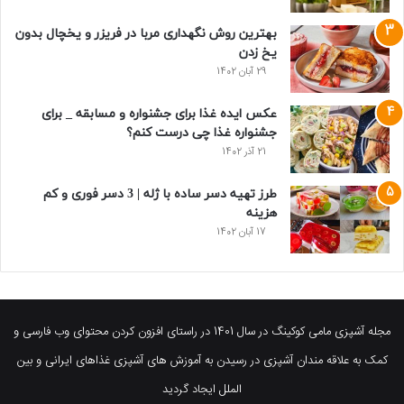
بهترین روش نگهداری مربا در فریزر و یخچال بدون
یخ زدن
29 آبان 1402
عکس ایده غذا برای جشنواره و مسابقه _ برای
جشنواره غذا چی درست کنم؟
21 آذر 1402
طرز تهیه دسر ساده با ژله | 3 دسر فوری و کم
هزینه
17 آبان 1402
مجله آشپزی مامی کوکینگ در سال 1401 در راستای افزون کردن محتوای وب فارسی و
کمک به علاقه مندان آشپزی در رسیدن به آموزش های آشپزی غذاهای ایرانی و بین
الملل ایجاد گردید