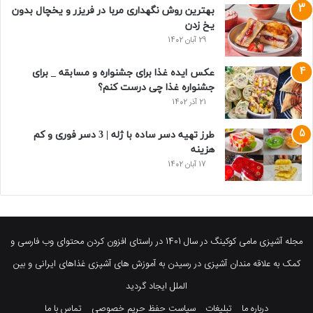
بهترین روش نگهداری مربا در فریزر و یخچال بدون
یخ زدن
29 آبان 1402
عکس ایده غذا برای جشنواره و مسابقه _ برای
جشنواره غذا چی درست کنم؟
21 آذر 1402
طرز تهیه دسر ساده با ژله | 3 دسر فوری و کم
هزینه
17 آبان 1402
مجله آشپزی مامی کوکینگ در سال 1401 در راستای افزون کردن محتوای وب فارسی و
کمک به علاقه مندان آشپزی در رسیدن به آموزش های آشپزی غذاهای ایرانی و بین
الملل ایجاد گردید
درباره ما
تبلیغات
سیاست حفظ حریم خصوصی
تماس با ما