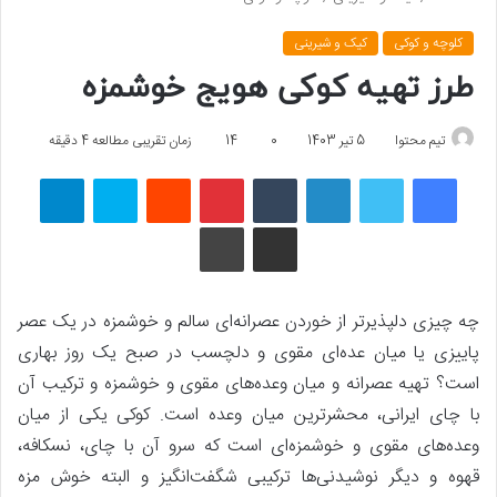
کلوچه و کوکی
کیک و شیرینی
طرز تهیه کوکی هویج خوشمزه
تیم محتوا
5 تیر 1403
0
14
زمان تقریبی مطالعه 4 دقیقه
فیسبوک
توییتر
لینکداین
تامبلر
پینتریست
Reddit
اسکایپ
تلگرام
اشتراک گذاری با ایمیل
چاپ
چه چیزی دلپذیرتر از خوردن عصرانه‌ای سالم و خوشمزه در یک عصر
پاییزی یا میان عده‌ای مقوی و دلچسب در صبح یک روز بهاری
است؟ تهیه عصرانه و میان وعده‌های مقوی و خوشمزه و ترکیب آن
با چای ایرانی، محشرترین میان وعده است. کوکی یکی از میان
وعده‌های مقوی و خوشمزه‌ای است که سرو آن با چای، نسکافه،
قهوه و دیگر نوشیدنی‌ها ترکیبی شگفت‌انگیز و البته خوش مزه