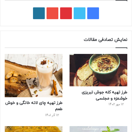
ف
ت
پ
ی
و
ی
و
ی
و
ر
س
ی
ن
ت
د
نمایش تصادفی مقالات
ب
ی
ت
ی
پ
و
ت
ر
و
ر
ک
ر
ی
ب
س
س
طرز تهیه کله‌ جوش تبریزی
ت
خوشمزه و مجلسی
طرز تهیه چای لاته خانگی و خوش
12 مهر 1402
طعم
12 آذر 1401