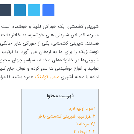
فیسبوک
توییتر
لینکداین
شیرینی کشمشی، یک خوراکی لذیذ و خوش­مزه است که ا
می­برده ­اند. این شیرینی­ های خوش­مزه، به خاطر ب
هستند. شیرینی کشمشی، یکی از خوراکی ­های خانگی
نوستالژیک را برای ما به ارمغان می­ آورد. با ترک
توانید با انواع نوشیدنی ­ها سرو کرده و نوش جان کنی
ادامه با مجله آشپزی
مامی کوکینگ
همراه باشید تا مرا
فهرست محتوا
1
مواد اولیه لازم
2
طرز تهیه شیرینی کشمشی با فر
2.1
مرحله 1
2.2
مرحله 2