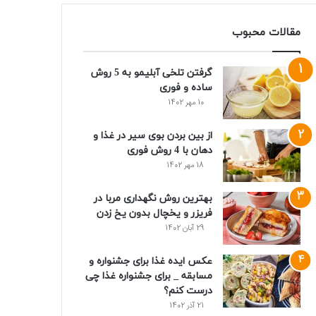
مقالات محبوب
گرفتن تلخی آبلیمو به 5 روش
ساده و فوری
10 مهر 1402
از بین بردن بوی سیر در غذا و
دهان با 4 روش فوری
18 مهر 1402
بهترین روش نگهداری مربا در
فریزر و یخچال بدون یخ زدن
29 آبان 1402
عکس ایده غذا برای جشنواره و
مسابقه _ برای جشنواره غذا چی
درست کنم؟
21 آذر 1402