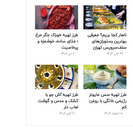
و
ت
ر
و
ر
ک
ر
ی
ب
س
س
ناهار کجا بریم؟ معرفی
طرز تهیه خوراک جگر مرغ
ت
بهترین رستوران‌های
؛ غذای ساده، خوشمزه و
سلف‌سرویس تهران
پرخاصیت
29 آبان 1404
2 تیر 1402
طرز تهیه سس مایونز
طرز تهیه آش جو با
رژیمی خانگی با روغن
کشک و عدس و گوشت
کم
لعاب دار
10 اسفند 1402
11 آبان 1402