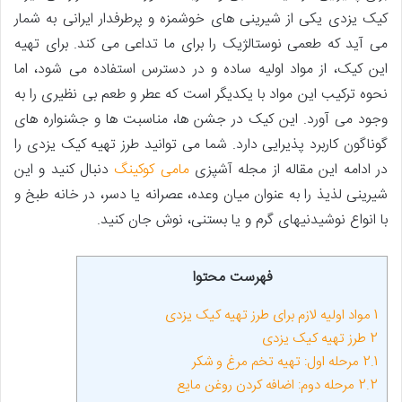
کیک یزدی یکی از شیرینی ­های خوش­مزه و پرطرفدار ایرانی به ­شمار
می­ آید که طعمی نوستالژیک را برای ما تداعی می­ کند. برای تهیه
این کیک، از مواد اولیه ساده و در دسترس استفاده می ­شود، اما
نحوه ترکیب این مواد با یکدیگر است که عطر و طعم بی­ نظیری را به
­وجود می ­آورد. این کیک در جشن­ ها، مناسبت ­ها و جشنواره ­های
گوناگون کاربرد پذیرایی دارد. شما می ­توانید طرز تهیه کیک یزدی را
در ادامه این مقاله از مجله آشپزی
مامی کوکینگ
دنبال کنید و این
شیرینی لذیذ را به عنوان میان وعده، عصرانه یا دسر، در خانه طبخ و
با انواع نوشیدنی­های گرم و یا بستنی، نوش جان کنید.
فهرست محتوا
1
مواد اولیه لازم برای طرز تهیه کیک یزدی
2
طرز تهیه کیک یزدی
2.1
مرحله اول: تهیه تخم مرغ و شکر
2.2
مرحله دوم: اضافه کردن روغن مایع