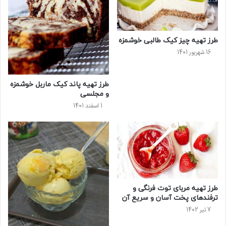
طرز تهیه چیز کیک طالبی خوشمزه
16 شهریور 1401
طرز تهیه پاند کیک ماربل خوشمزه
و مجلسی
1 اسفند 1401
طرز تهیه مربای توت فرنگی و
ترفندهای پخت آسان و سریع آن
7 تیر 1402