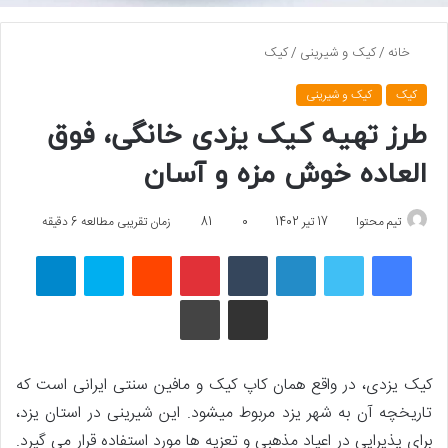
خانه
/
کیک و شیرینی
/
کیک
کیک
کیک و شیرینی
طرز تهیه کیک یزدی خانگی، فوق
العاده خوش مزه و آسان
تیم محتوا
17 تیر 1402
0
81
زمان تقریبی مطالعه 6 دقیقه
فیسبوک
توییتر
لینکداین
تامبلر
پینتریست
Reddit
اسکایپ
تلگرام
اشتراک گذاری با ایمیل
چاپ
کیک یزدی، در واقع همان کاپ­ کیک و مافین سنتی ایرانی است که
تاریخچه آن به شهر یزد مربوط می­شود. این شیرینی در استان یزد،
برای پذیرایی در اعیاد مذهبی و تعزیه ­ها مورد استفاده قرار می­ گیرد.