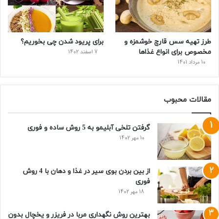
طرز تهیه سس قارچ خوشمزه و
برای پریود شدن چی بخوریم؟
مخصوص برای انواع غذاها
7 اسفند 1402
10 مرداد 1401
مقالات محبوب
گرفتن تلخی آبلیمو به 5 روش ساده و فوری
10 مهر 1402
از بین بردن بوی سیر در غذا و دهان با 4 روش
فوری
18 مهر 1402
بهترین روش نگهداری مربا در فریزر و یخچال بدون