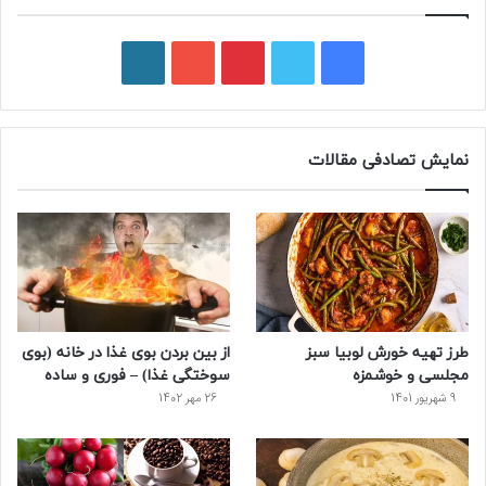
ف
ت
پ
ی
و
ی
و
ی
و
ر
س
ی
ن
ت
د
نمایش تصادفی مقالات
ب
ی
ت
ی
پ
و
ت
ر
و
ر
ک
ر
ی
ب
س
س
طرز تهیه خورش لوبیا سبز
از بین بردن بوی غذا در خانه (بوی
ت
مجلسی و خوشمزه
سوختگی غذا) – فوری و ساده
9 شهریور 1401
26 مهر 1402